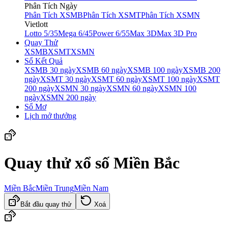
Phân Tích Ngày
Phân Tích XSMB
Phân Tích XSMT
Phân Tích XSMN
Vietlott
Lotto 5/35
Mega 6/45
Power 6/55
Max 3D
Max 3D Pro
Quay Thử
XSMB
XSMT
XSMN
Sổ Kết Quả
XSMB 30 ngày
XSMB 60 ngày
XSMB 100 ngày
XSMB 200
ngày
XSMT 30 ngày
XSMT 60 ngày
XSMT 100 ngày
XSMT
200 ngày
XSMN 30 ngày
XSMN 60 ngày
XSMN 100
ngày
XSMN 200 ngày
Sổ Mơ
Lịch mở thưởng
Quay thử xổ số
Miền Bắc
Miền Bắc
Miền Trung
Miền Nam
Bắt đầu quay thử
Xoá