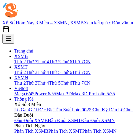
Xổ Số Hôm Nay 3 Miền – XSMN, XSMB
Xem kết quả • Đón vận 
Trang chủ
XSMB
Thứ 2
Thứ 3
Thứ 4
Thứ 5
Thứ 6
Thứ 7
CN
XSMT
Thứ 2
Thứ 3
Thứ 4
Thứ 5
Thứ 6
Thứ 7
CN
XSMN
Thứ 2
Thứ 3
Thứ 4
Thứ 5
Thứ 6
Thứ 7
CN
Vietlott
Mega 6/45
Power 6/55
Max 3D
Max 3D Pro
Lotto 5/35
Thống Kê
Xổ Số 3 Miền
Lô Gan
Giải Đặc Biệt
Tần Suất
Loto 00-99
Chu Kỳ Dàn Lô
Chu
Đầu Đuôi
Đầu Đuôi XSMB
Đầu Đuôi XSMT
Đầu Đuôi XSMN
Phân Tích Ngày
Phân Tích XSMB
Phân Tích XSMT
Phân Tích XSMN