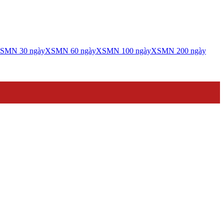
SMN 30 ngày
XSMN 60 ngày
XSMN 100 ngày
XSMN 200 ngày