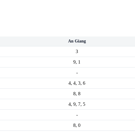
An Giang
3
9, 1
-
4, 4, 3, 6
8, 8
4, 9, 7, 5
-
8, 0