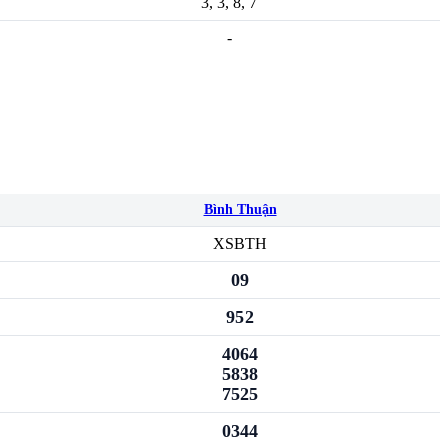
3, 3, 8, 7
-
Bình Thuận
XSBTH
09
952
4064
5838
7525
0344