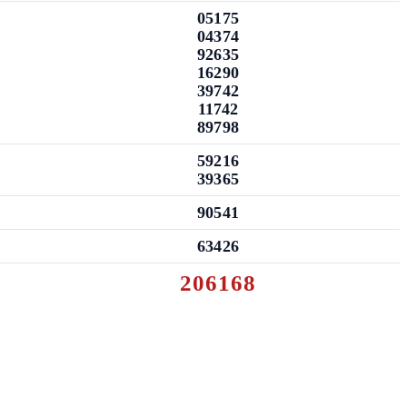
05175
04374
92635
16290
39742
11742
89798
59216
39365
90541
63426
206168