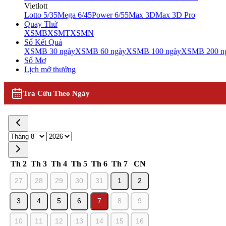
Vietlott
Lotto 5/35
Mega 6/45
Power 6/55
Max 3D
Max 3D Pro
Quay Thử
XSMB
XSMT
XSMN
Sổ Kết Quả
XSMB 30 ngày
XSMB 60 ngày
XSMB 100 ngày
XSMB 200 n
Sổ Mơ
Lịch mở thưởng
Tra Cứu Theo Ngày
Th 2
Th 3
Th 4
Th 5
Th 6
Th 7
CN
27
28
29
30
31
1
2
3
4
5
6
7
8
9
10
11
12
13
14
15
16