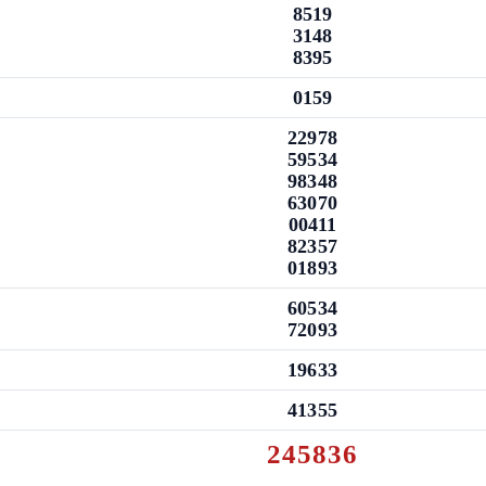
8519
3148
8395
0159
22978
59534
98348
63070
00411
82357
01893
60534
72093
19633
41355
245836