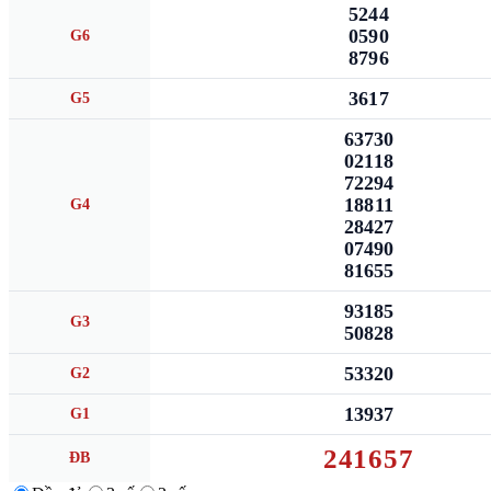
5244
0590
G6
8796
3617
G5
63730
02118
72294
18811
G4
28427
07490
81655
93185
G3
50828
53320
G2
13937
G1
241657
ĐB