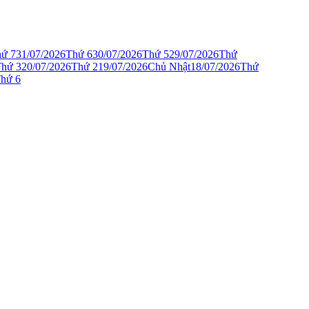
ứ 7
31/07/2026
Thứ 6
30/07/2026
Thứ 5
29/07/2026
Thứ
hứ 3
20/07/2026
Thứ 2
19/07/2026
Chủ Nhật
18/07/2026
Thứ
hứ 6