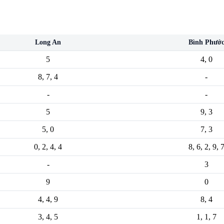
Long An
Bình Phướ
5
4, 0
8, 7, 4
-
-
-
5
9, 3
5, 0
7, 3
0, 2, 4, 4
8, 6, 2, 9, 
-
3
9
0
4, 4, 9
8, 4
3, 4, 5
1, 1, 7