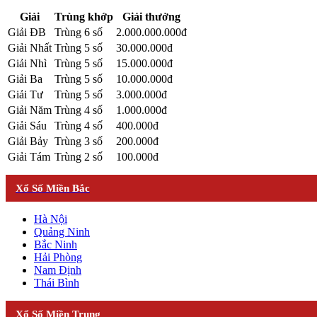
Giải
Trùng khớp
Giải thưởng
Giải ĐB
Trùng 6 số
2.000.000.000đ
Giải Nhất
Trùng 5 số
30.000.000đ
Giải Nhì
Trùng 5 số
15.000.000đ
Giải Ba
Trùng 5 số
10.000.000đ
Giải Tư
Trùng 5 số
3.000.000đ
Giải Năm
Trùng 4 số
1.000.000đ
Giải Sáu
Trùng 4 số
400.000đ
Giải Bảy
Trùng 3 số
200.000đ
Giải Tám
Trùng 2 số
100.000đ
Xổ Số Miền Bắc
Hà Nội
Quảng Ninh
Bắc Ninh
Hải Phòng
Nam Định
Thái Bình
Xổ Số Miền Trung