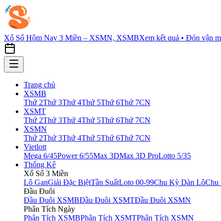
Xổ Số Hôm Nay 3 Miền – XSMN, XSMB
Xem kết quả • Đón vận 
Trang chủ
XSMB
Thứ 2
Thứ 3
Thứ 4
Thứ 5
Thứ 6
Thứ 7
CN
XSMT
Thứ 2
Thứ 3
Thứ 4
Thứ 5
Thứ 6
Thứ 7
CN
XSMN
Thứ 2
Thứ 3
Thứ 4
Thứ 5
Thứ 6
Thứ 7
CN
Vietlott
Mega 6/45
Power 6/55
Max 3D
Max 3D Pro
Lotto 5/35
Thống Kê
Xổ Số 3 Miền
Lô Gan
Giải Đặc Biệt
Tần Suất
Loto 00-99
Chu Kỳ Dàn Lô
Chu
Đầu Đuôi
Đầu Đuôi XSMB
Đầu Đuôi XSMT
Đầu Đuôi XSMN
Phân Tích Ngày
Phân Tích XSMB
Phân Tích XSMT
Phân Tích XSMN