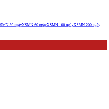
SMN 30 ngày
XSMN 60 ngày
XSMN 100 ngày
XSMN 200 ngày