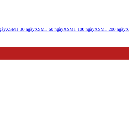
gày
XSMT 30 ngày
XSMT 60 ngày
XSMT 100 ngày
XSMT 200 ngày
X