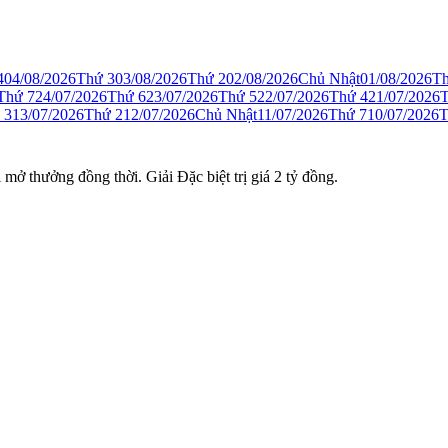
4
04/08/2026
Thứ 3
03/08/2026
Thứ 2
02/08/2026
Chủ Nhật
01/08/2026
Th
Thứ 7
24/07/2026
Thứ 6
23/07/2026
Thứ 5
22/07/2026
Thứ 4
21/07/2026
T
 3
13/07/2026
Thứ 2
12/07/2026
Chủ Nhật
11/07/2026
Thứ 7
10/07/2026
T
mở thưởng đồng thời. Giải Đặc biệt trị giá 2 tỷ đồng.