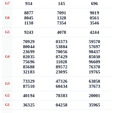
934
145
696
G7
8877
7091
9019
8045
1328
0561
G6
1138
7354
3546
9243
4078
4244
G5
70929
03373
59570
80044
53884
57697
23699
70056
98437
02035
07429
85030
G4
75696
11028
96609
85688
89572
76370
32183
23095
19765
73329
47326
63858
G3
87510
60434
37673
40194
78383
20001
G2
36325
04258
35965
G1