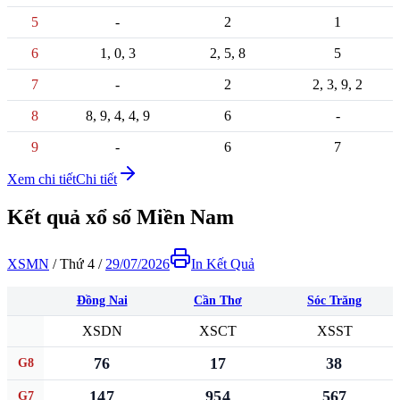
5
-
2
1
6
1, 0, 3
2, 5, 8
5
7
-
2
2, 3, 9, 2
8
8, 9, 4, 4, 9
6
-
9
-
6
7
Xem chi tiết
Chi tiết
Kết quả xổ số
Miền Nam
XSMN
/
Thứ 4
/
29/07/2026
In Kết Quả
Đồng Nai
Cần Thơ
Sóc Trăng
XSDN
XSCT
XSST
76
17
38
G8
147
954
567
G7