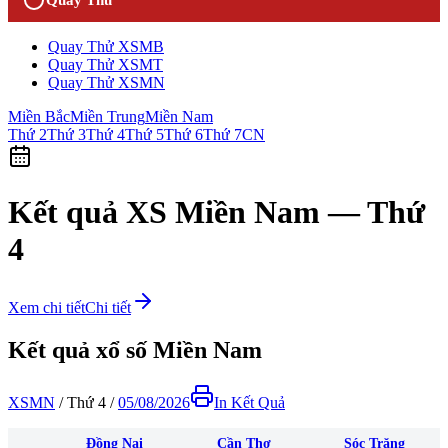
Quay Thử XSMB
Quay Thử XSMT
Quay Thử XSMN
Miền Bắc
Miền Trung
Miền Nam
Thứ 2
Thứ 3
Thứ 4
Thứ 5
Thứ 6
Thứ 7
CN
Kết quả XS
Miền Nam
—
Thứ
4
Xem chi tiết
Chi tiết
Kết quả xổ số
Miền Nam
XSMN
/
Thứ 4
/
05/08/2026
In Kết Quả
Đồng Nai
Cần Thơ
Sóc Trăng