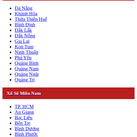
Đà Nẵng
Khánh Hòa
Thừa Thiên Huế
Bình Định
Đắk Lắk
Đắk Nông
Gia Lai
Kon Tum
Ninh Thuận
Phú Yên
Quảng Bình
Quảng Nam
Quảng Ngãi
Quảng Trị
Xổ Số Miền Nam
TP. HCM
An Giang
Bạc Liêu
Bến Tre
Bình Dương
Bình Phước