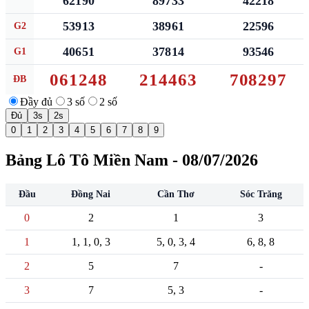
62190
89733
42218
53913
38961
22596
G2
40651
37814
93546
G1
061248
214463
708297
ĐB
Đầy đủ
3 số
2 số
Đủ
3s
2s
0
1
2
3
4
5
6
7
8
9
Bảng Lô Tô
Miền Nam - 08/07/2026
Đầu
Đồng Nai
Cần Thơ
Sóc Trăng
0
2
1
3
1
1, 1, 0, 3
5, 0, 3, 4
6, 8, 8
2
5
7
-
3
7
5, 3
-