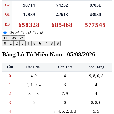
98714
74252
87051
G2
17889
42613
43930
G1
658328
685468
577545
ĐB
Đầy đủ
3 số
2 số
Đủ
3s
2s
0
1
2
3
4
5
6
7
8
9
Bảng Lô Tô
Miền Nam - 05/08/2026
Đầu
Đồng Nai
Cần Thơ
Sóc Trăng
0
4, 9
4
9, 8, 0, 8
1
5, 1, 0, 4
3
4
2
8, 4, 8
7, 9
4
3
6
0
8, 8, 0
4
-
7, 4, 5, 2, 3, 3
5, 5