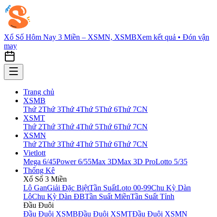
Xổ Số Hôm Nay 3 Miền – XSMN, XSMB
Xem kết quả • Đón vận
may
Trang chủ
XSMB
Thứ 2
Thứ 3
Thứ 4
Thứ 5
Thứ 6
Thứ 7
CN
XSMT
Thứ 2
Thứ 3
Thứ 4
Thứ 5
Thứ 6
Thứ 7
CN
XSMN
Thứ 2
Thứ 3
Thứ 4
Thứ 5
Thứ 6
Thứ 7
CN
Vietlott
Mega 6/45
Power 6/55
Max 3D
Max 3D Pro
Lotto 5/35
Thống Kê
Xổ Số 3 Miền
Lô Gan
Giải Đặc Biệt
Tần Suất
Loto 00-99
Chu Kỳ Dàn
Lô
Chu Kỳ Dàn ĐB
Tần Suất Miền
Tần Suất Tỉnh
Đầu Đuôi
Đầu Đuôi XSMB
Đầu Đuôi XSMT
Đầu Đuôi XSMN