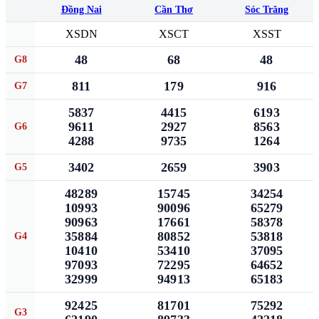
Đồng Nai
Cần Thơ
Sóc Trăng
XSDN
XSCT
XSST
48
68
48
G8
811
179
916
G7
5837
4415
6193
9611
2927
8563
G6
4288
9735
1264
3402
2659
3903
G5
48289
15745
34254
10993
90096
65279
90963
17661
58378
35884
80852
53818
G4
10410
53410
37095
97093
72295
64652
32999
94913
65183
92425
81701
75292
G3