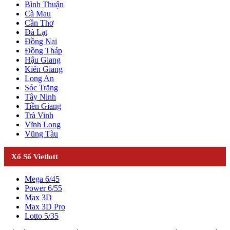
Bình Thuận
Cà Mau
Cần Thơ
Đà Lạt
Đồng Nai
Đồng Tháp
Hậu Giang
Kiên Giang
Long An
Sóc Trăng
Tây Ninh
Tiền Giang
Trà Vinh
Vĩnh Long
Vũng Tàu
Xổ Số Vietlott
Mega 6/45
Power 6/55
Max 3D
Max 3D Pro
Lotto 5/35