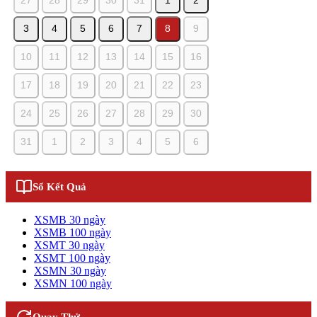
27
28
29
30
31
1
2
3
4
5
6
7
8
9
10
11
12
13
14
15
16
17
18
19
20
21
22
23
24
25
26
27
28
29
30
31
1
2
3
4
5
6
Sổ Kết Quả
XSMB 30 ngày
XSMB 100 ngày
XSMT 30 ngày
XSMT 100 ngày
XSMN 30 ngày
XSMN 100 ngày
Quay Thử