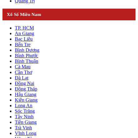
Quảng Trị
Xổ Số Miền Nam
TP. HCM
An Giang
Bạc Liêu
Bến Tre
Bình Dương
Bình Phước
Bình Thuận
Cà Mau
Cần Thơ
Đà Lạt
Đồng Nai
Đồng Tháp
Hậu Giang
Kiên Giang
Long An
Sóc Trăng
Tây Ninh
Tiền Giang
Trà Vinh
Vĩnh Long