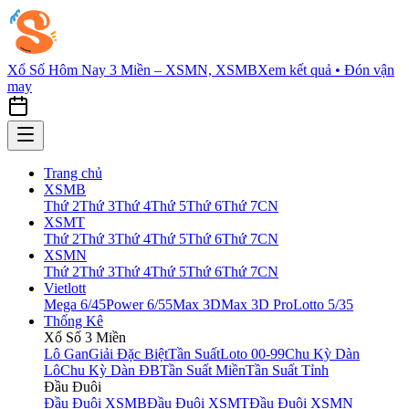
Xổ Số Hôm Nay 3 Miền – XSMN, XSMB
Xem kết quả • Đón vận
may
Trang chủ
XSMB
Thứ 2
Thứ 3
Thứ 4
Thứ 5
Thứ 6
Thứ 7
CN
XSMT
Thứ 2
Thứ 3
Thứ 4
Thứ 5
Thứ 6
Thứ 7
CN
XSMN
Thứ 2
Thứ 3
Thứ 4
Thứ 5
Thứ 6
Thứ 7
CN
Vietlott
Mega 6/45
Power 6/55
Max 3D
Max 3D Pro
Lotto 5/35
Thống Kê
Xổ Số 3 Miền
Lô Gan
Giải Đặc Biệt
Tần Suất
Loto 00-99
Chu Kỳ Dàn
Lô
Chu Kỳ Dàn ĐB
Tần Suất Miền
Tần Suất Tỉnh
Đầu Đuôi
Đầu Đuôi XSMB
Đầu Đuôi XSMT
Đầu Đuôi XSMN