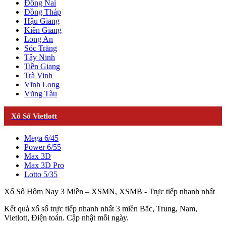
Đồng Nai
Đồng Tháp
Hậu Giang
Kiên Giang
Long An
Sóc Trăng
Tây Ninh
Tiền Giang
Trà Vinh
Vĩnh Long
Vũng Tàu
Xổ Số Vietlott
Mega 6/45
Power 6/55
Max 3D
Max 3D Pro
Lotto 5/35
Xổ Số Hôm Nay 3 Miền – XSMN, XSMB
- Trực tiếp nhanh nhất
Kết quả xổ số trực tiếp nhanh nhất 3 miền Bắc, Trung, Nam,
Vietlott, Điện toán. Cập nhật mỗi ngày.