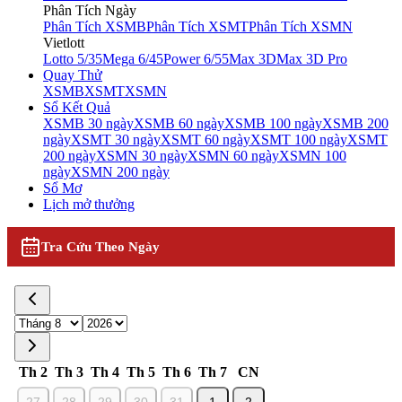
Phân Tích Ngày
Phân Tích XSMB
Phân Tích XSMT
Phân Tích XSMN
Vietlott
Lotto 5/35
Mega 6/45
Power 6/55
Max 3D
Max 3D Pro
Quay Thử
XSMB
XSMT
XSMN
Sổ Kết Quả
XSMB 30 ngày
XSMB 60 ngày
XSMB 100 ngày
XSMB 200
ngày
XSMT 30 ngày
XSMT 60 ngày
XSMT 100 ngày
XSMT
200 ngày
XSMN 30 ngày
XSMN 60 ngày
XSMN 100
ngày
XSMN 200 ngày
Sổ Mơ
Lịch mở thưởng
Tra Cứu Theo Ngày
Th 2
Th 3
Th 4
Th 5
Th 6
Th 7
CN