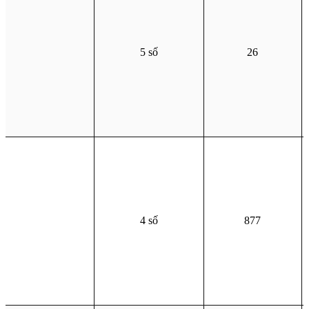
5 số
26
4 số
877