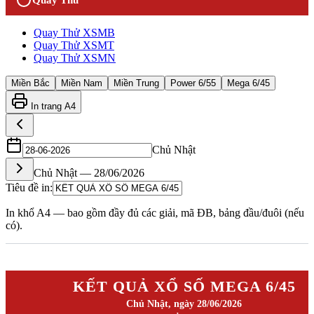
Quay Thử XSMB
Quay Thử XSMT
Quay Thử XSMN
Miền Bắc
Miền Nam
Miền Trung
Power 6/55
Mega 6/45
In trang A4
Chủ Nhật
Chủ Nhật
—
28/06/2026
Tiêu đề in:
In khổ A4 — bao gồm đầy đủ các giải, mã ĐB, bảng đầu/đuôi (nếu
có).
KẾT QUẢ XỔ SỐ MEGA 6/45
Chủ Nhật
, ngày
28/06/2026