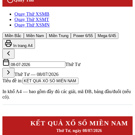
Quay Thử XSMB
Quay Thử XSMT
Quay Thử XSMN
Miền Bắc
Miền Nam
Miền Trung
Power 6/55
Mega 6/45
In trang A4
Thứ Tư
Thứ Tư
—
08/07/2026
Tiêu đề in:
In khổ A4 — bao gồm đầy đủ các giải, mã ĐB, bảng đầu/đuôi (nếu
có).
KẾT QUẢ XỔ SỐ MIỀN NAM
Thứ Tư
, ngày
08/07/2026