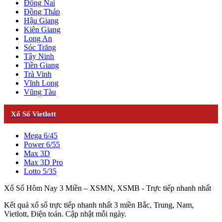
Đồng Nai
Đồng Tháp
Hậu Giang
Kiên Giang
Long An
Sóc Trăng
Tây Ninh
Tiền Giang
Trà Vinh
Vĩnh Long
Vũng Tàu
Xổ Số Vietlott
Mega 6/45
Power 6/55
Max 3D
Max 3D Pro
Lotto 5/35
Xổ Số Hôm Nay 3 Miền – XSMN, XSMB
- Trực tiếp nhanh nhất
Kết quả xổ số trực tiếp nhanh nhất 3 miền Bắc, Trung, Nam,
Vietlott, Điện toán. Cập nhật mỗi ngày.