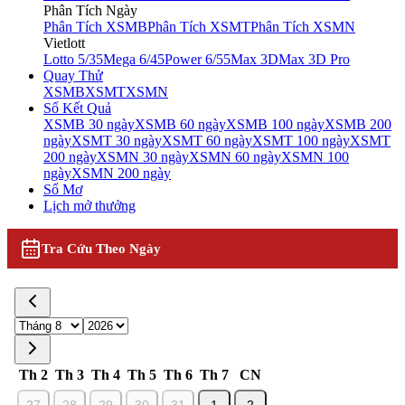
Phân Tích Ngày
Phân Tích XSMB
Phân Tích XSMT
Phân Tích XSMN
Vietlott
Lotto 5/35
Mega 6/45
Power 6/55
Max 3D
Max 3D Pro
Quay Thử
XSMB
XSMT
XSMN
Sổ Kết Quả
XSMB 30 ngày
XSMB 60 ngày
XSMB 100 ngày
XSMB 200
ngày
XSMT 30 ngày
XSMT 60 ngày
XSMT 100 ngày
XSMT
200 ngày
XSMN 30 ngày
XSMN 60 ngày
XSMN 100
ngày
XSMN 200 ngày
Sổ Mơ
Lịch mở thưởng
Tra Cứu Theo Ngày
Th 2
Th 3
Th 4
Th 5
Th 6
Th 7
CN