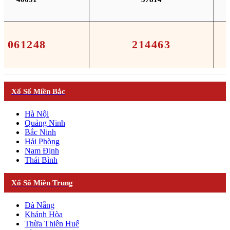
061248
214463
In từ
sxmbav.com
— Thông tin chỉ mang tính tham khảo
Xổ Số Miền Bắc
Hà Nội
Quảng Ninh
Bắc Ninh
Hải Phòng
Nam Định
Thái Bình
Xổ Số Miền Trung
Đà Nẵng
Khánh Hòa
Thừa Thiên Huế