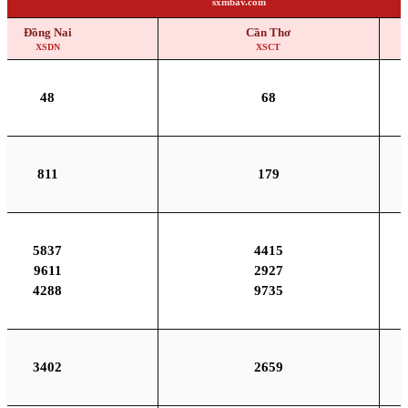
sxmbav.com
Đồng Nai
Cần Thơ
XS
DN
XS
CT
48
68
811
179
5837
4415
9611
2927
4288
9735
3402
2659