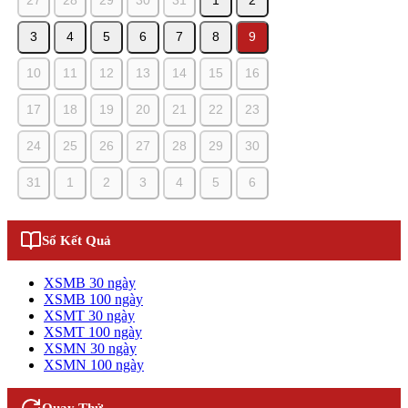
27
28
29
30
31
1
2
3
4
5
6
7
8
9
10
11
12
13
14
15
16
17
18
19
20
21
22
23
24
25
26
27
28
29
30
31
1
2
3
4
5
6
Sổ Kết Quả
XSMB 30 ngày
XSMB 100 ngày
XSMT 30 ngày
XSMT 100 ngày
XSMN 30 ngày
XSMN 100 ngày
Quay Thử