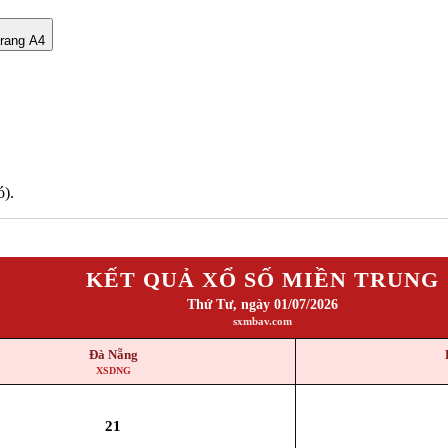
trang A4
ó).
KẾT QUẢ XỔ SỐ MIỀN TRUNG
Thứ Tư
, ngày
01/07/2026
sxmbav.com
Đà Nẵng
XS
DNG
21