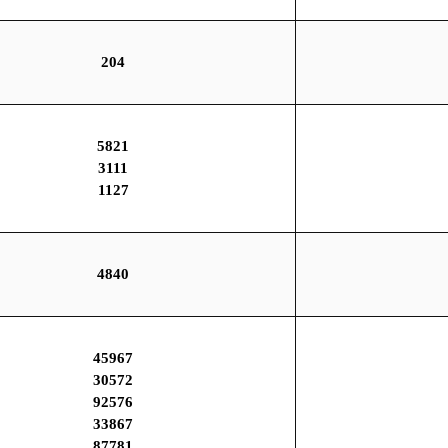
204
5821
3111
1127
4840
45967
30572
92576
33867
87781