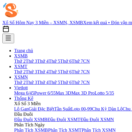
Xổ Số Hôm Nay 3 Miền – XSMN, XSMB
Xem kết quả • Đón vận 
Trang chủ
XSMB
Thứ 2
Thứ 3
Thứ 4
Thứ 5
Thứ 6
Thứ 7
CN
XSMT
Thứ 2
Thứ 3
Thứ 4
Thứ 5
Thứ 6
Thứ 7
CN
XSMN
Thứ 2
Thứ 3
Thứ 4
Thứ 5
Thứ 6
Thứ 7
CN
Vietlott
Mega 6/45
Power 6/55
Max 3D
Max 3D Pro
Lotto 5/35
Thống Kê
Xổ Số 3 Miền
Lô Gan
Giải Đặc Biệt
Tần Suất
Loto 00-99
Chu Kỳ Dàn Lô
Chu
Đầu Đuôi
Đầu Đuôi XSMB
Đầu Đuôi XSMT
Đầu Đuôi XSMN
Phân Tích Ngày
Phân Tích XSMB
Phân Tích XSMT
Phân Tích XSMN