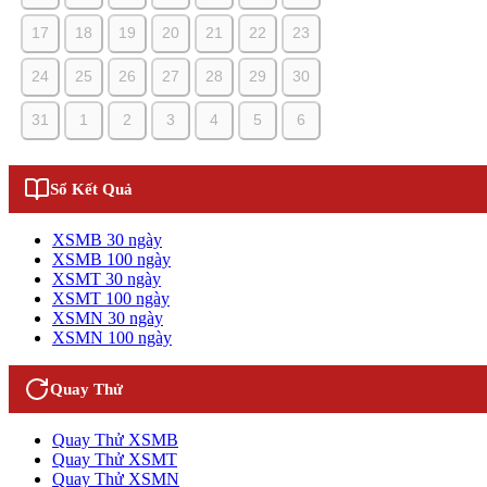
17
18
19
20
21
22
23
24
25
26
27
28
29
30
31
1
2
3
4
5
6
Sổ Kết Quả
XSMB 30 ngày
XSMB 100 ngày
XSMT 30 ngày
XSMT 100 ngày
XSMN 30 ngày
XSMN 100 ngày
Quay Thử
Quay Thử XSMB
Quay Thử XSMT
Quay Thử XSMN