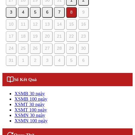
27
28
29
30
31
1
2
3
4
5
6
7
8
9
10
11
12
13
14
15
16
17
18
19
20
21
22
23
24
25
26
27
28
29
30
31
1
2
3
4
5
6
Sổ Kết Quả
XSMB 30 ngày
XSMB 100 ngày
XSMT 30 ngày
XSMT 100 ngày
XSMN 30 ngày
XSMN 100 ngày
Quay Thử