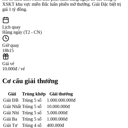
XSKT khu vực miền Bắc luân phiên mở thưởng. Giải Đặc biệt trị
giá 1 tỷ đồng.
Lịch quay
Hàng ngày (T2 - CN)
Giờ quay
18h15
Giá vé
10.000đ / vé
Cơ cấu giải thưởng
Giải
Trùng khớp
Giải thưởng
Giải ĐB
Trùng 5 số
1.000.000.000đ
Giải Nhất
Trùng 5 số
10.000.000đ
Giải Nhì
Trùng 5 số
5.000.000đ
Giải Ba
Trùng 5 số
1.000.000đ
Giải Tư
Trùng 4 số
400.000đ