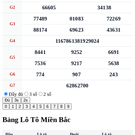
66605
34138
G2
77489
01083
72269
G3
88174
69623
43631
1167
8613
8192
9024
G4
8441
9252
6691
G5
7536
9217
5638
774
907
243
G6
62
86
27
00
G7
Đầy đủ
3 số
2 số
Đủ
3s
2s
0
1
2
3
4
5
6
7
8
9
Bảng Lô Tô
Miền Bắc
Đầu
Lô tô
Đuôi
Lô tô