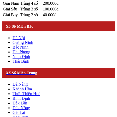
Giải Năm
Trùng 4 số
200.000đ
Giải Sáu
Trùng 3 số
100.000đ
Giải Bảy
Trùng 2 số
40.000đ
Xổ Số Miền Bắc
Hà Nội
Quảng Ninh
Bắc Ninh
Hải Phòng
Nam Định
Thái Bình
Xổ Số Miền Trung
Đà Nẵng
Khánh Hòa
Thừa Thiên Huế
Bình Định
Đắk Lắk
Đắk Nông
Gia Lai