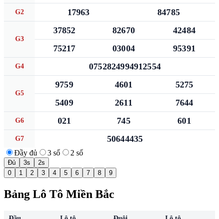
17963
84785
G2
37852
82670
42484
G3
75217
03004
95391
0752
8249
9491
2554
G4
9759
4601
5275
G5
5409
2611
7644
021
745
601
G6
50
64
44
35
G7
Đầy đủ
3 số
2 số
Đủ
3s
2s
0
1
2
3
4
5
6
7
8
9
Bảng Lô Tô
Miền Bắc
Đầu
Lô tô
Đuôi
Lô tô