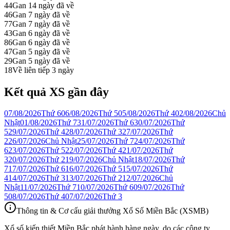
44
Gan 14 ngày đã về
46
Gan 7 ngày đã về
77
Gan 7 ngày đã về
43
Gan 6 ngày đã về
86
Gan 6 ngày đã về
47
Gan 5 ngày đã về
29
Gan 5 ngày đã về
18
Về liên tiếp 3 ngày
Kết quả XS gần đây
07/08/2026
Thứ 6
06/08/2026
Thứ 5
05/08/2026
Thứ 4
02/08/2026
Chủ
Nhật
01/08/2026
Thứ 7
31/07/2026
Thứ 6
30/07/2026
Thứ
5
29/07/2026
Thứ 4
28/07/2026
Thứ 3
27/07/2026
Thứ
2
26/07/2026
Chủ Nhật
25/07/2026
Thứ 7
24/07/2026
Thứ
6
23/07/2026
Thứ 5
22/07/2026
Thứ 4
21/07/2026
Thứ
3
20/07/2026
Thứ 2
19/07/2026
Chủ Nhật
18/07/2026
Thứ
7
17/07/2026
Thứ 6
16/07/2026
Thứ 5
15/07/2026
Thứ
4
14/07/2026
Thứ 3
13/07/2026
Thứ 2
12/07/2026
Chủ
Nhật
11/07/2026
Thứ 7
10/07/2026
Thứ 6
09/07/2026
Thứ
5
08/07/2026
Thứ 4
07/07/2026
Thứ 3
Thông tin & Cơ cấu giải thưởng Xổ Số
Miền Bắc
(
XSMB
)
Xổ số kiến thiết Miền Bắc phát hành hàng ngày, do các công ty