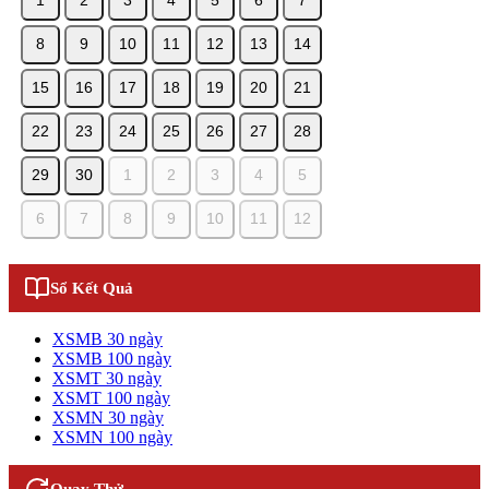
1
2
3
4
5
6
7
8
9
10
11
12
13
14
15
16
17
18
19
20
21
22
23
24
25
26
27
28
29
30
1
2
3
4
5
6
7
8
9
10
11
12
Sổ Kết Quả
XSMB 30 ngày
XSMB 100 ngày
XSMT 30 ngày
XSMT 100 ngày
XSMN 30 ngày
XSMN 100 ngày
Quay Thử