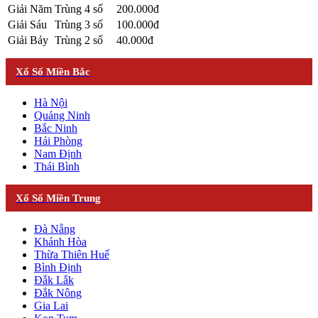
Giải Năm
Trùng 4 số
200.000đ
Giải Sáu
Trùng 3 số
100.000đ
Giải Bảy
Trùng 2 số
40.000đ
Xổ Số Miền Bắc
Hà Nội
Quảng Ninh
Bắc Ninh
Hải Phòng
Nam Định
Thái Bình
Xổ Số Miền Trung
Đà Nẵng
Khánh Hòa
Thừa Thiên Huế
Bình Định
Đắk Lắk
Đắk Nông
Gia Lai