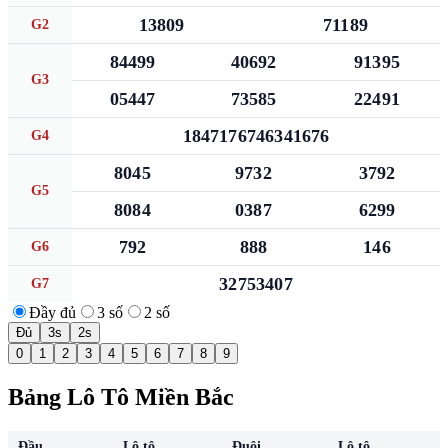
13809
71189
G2
84499
40692
91395
G3
05447
73585
22491
1847
1767
4634
1676
G4
8045
9732
3792
G5
8084
0387
6299
792
888
146
G6
32
75
34
07
G7
Đầy đủ
3 số
2 số
Đủ
3s
2s
0
1
2
3
4
5
6
7
8
9
Bảng Lô Tô
Miền Bắc
Đầu
Lô tô
Đuôi
Lô tô