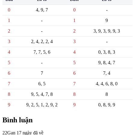
0
4, 9, 7
0
-
1
-
1
9
2
-
2
3, 9, 3, 9, 9, 3
3
2, 4, 2, 2, 4
3
-
4
7, 7, 5, 6
4
0, 3, 8, 3
5
-
5
9, 8, 4, 7
6
7
6
7, 4
7
6, 5
7
4, 4, 6, 8, 0
8
9, 5, 4, 7, 8
8
8
9
9, 2, 5, 1, 2, 9, 2
9
0, 8, 9, 9
Bình luận
22
Gan 17 ngày đã về