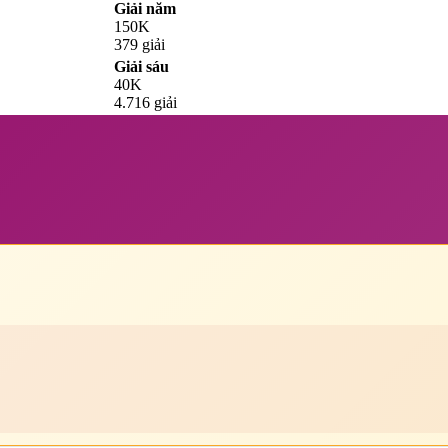
Giải năm
150K
379
giải
Giải sáu
40K
4.716
giải