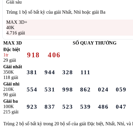
Giải sáu
Trùng 1 bộ số bất kỳ của giải Nhất, Nhì hoặc giải Ba
MAX 3D+
40K
4.716
giải
MAX 3D
SỐ QUAY THƯỞNG
Đặc biệt
918
406
1tr
29
giải
Giải nhất
381
944
328
111
350K
118
giải
Giải nhì
554
531
998
862
024
059
210K
90
giải
Giải ba
923
837
523
539
486
047
100K
215
giải
Trùng 2 bộ số bất kỳ trong 20 bộ số của giải Đặc biệt, Nhất, Nhì, và