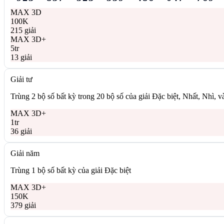
MAX 3D
100K
215
giải
MAX 3D+
5tr
13
giải
Giải tư
Trùng 2 bộ số bất kỳ trong 20 bộ số của giải Đặc biệt, Nhất, Nhì, v
MAX 3D+
1tr
36
giải
Giải năm
Trùng 1 bộ số bất kỳ của giải Đặc biệt
MAX 3D+
150K
379
giải