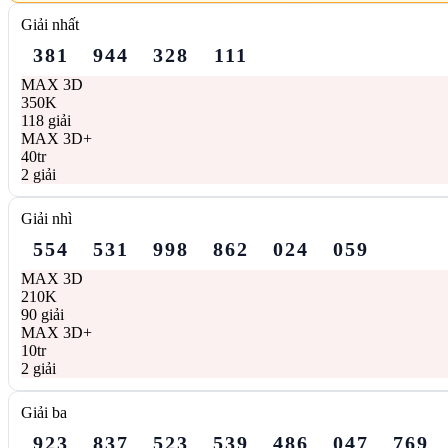
Giải nhất
381
944
328
111
MAX 3D
350K
118
giải
MAX 3D+
40tr
2
giải
Giải nhì
554
531
998
862
024
059
MAX 3D
210K
90
giải
MAX 3D+
10tr
2
giải
Giải ba
923
837
523
539
486
047
769