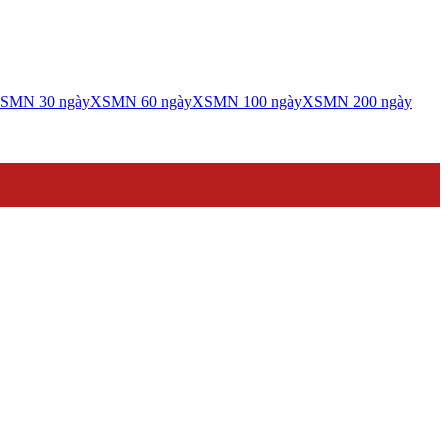
SMN 30 ngày
XSMN 60 ngày
XSMN 100 ngày
XSMN 200 ngày