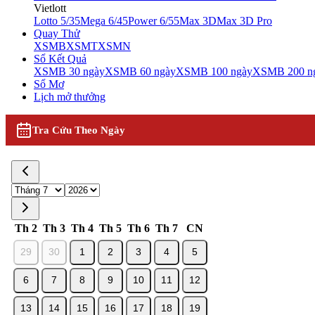
Vietlott
Lotto 5/35
Mega 6/45
Power 6/55
Max 3D
Max 3D Pro
Quay Thử
XSMB
XSMT
XSMN
Sổ Kết Quả
XSMB 30 ngày
XSMB 60 ngày
XSMB 100 ngày
XSMB 200 n
Sổ Mơ
Lịch mở thưởng
Tra Cứu Theo Ngày
Th 2
Th 3
Th 4
Th 5
Th 6
Th 7
CN
29
30
1
2
3
4
5
6
7
8
9
10
11
12
13
14
15
16
17
18
19