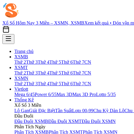
Xổ Số Hôm Nay 3 Miền – XSMN, XSMB
Xem kết quả • Đón vận 
Trang chủ
XSMB
Thứ 2
Thứ 3
Thứ 4
Thứ 5
Thứ 6
Thứ 7
CN
XSMT
Thứ 2
Thứ 3
Thứ 4
Thứ 5
Thứ 6
Thứ 7
CN
XSMN
Thứ 2
Thứ 3
Thứ 4
Thứ 5
Thứ 6
Thứ 7
CN
Vietlott
Mega 6/45
Power 6/55
Max 3D
Max 3D Pro
Lotto 5/35
Thống Kê
Xổ Số 3 Miền
Lô Gan
Giải Đặc Biệt
Tần Suất
Loto 00-99
Chu Kỳ Dàn Lô
Chu
Đầu Đuôi
Đầu Đuôi XSMB
Đầu Đuôi XSMT
Đầu Đuôi XSMN
Phân Tích Ngày
Phân Tích XSMB
Phân Tích XSMT
Phân Tích XSMN