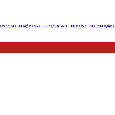
gày
XSMT 30 ngày
XSMT 60 ngày
XSMT 100 ngày
XSMT 200 ngày
X