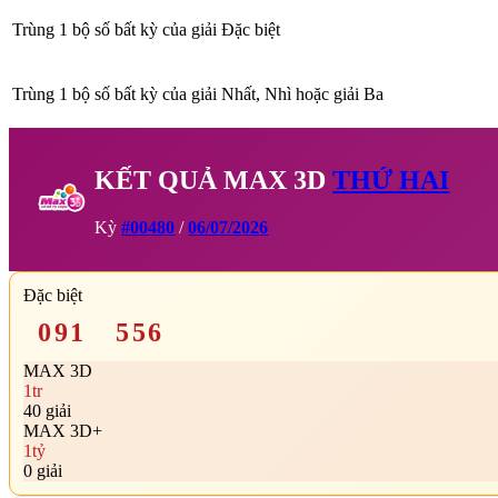
Trùng 1 bộ số bất kỳ của giải Đặc biệt
Trùng 1 bộ số bất kỳ của giải Nhất, Nhì hoặc giải Ba
KẾT QUẢ
MAX 3D
THỨ HAI
Kỳ
#00480
/
06/07/2026
Đặc biệt
091
556
MAX 3D
1tr
40
giải
MAX 3D+
1tỷ
0
giải