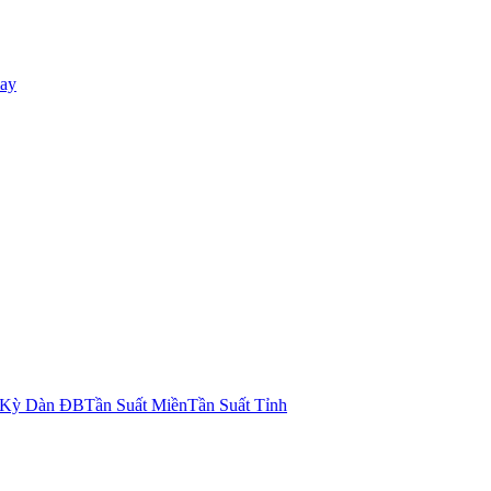
may
 Kỳ Dàn ĐB
Tần Suất Miền
Tần Suất Tỉnh