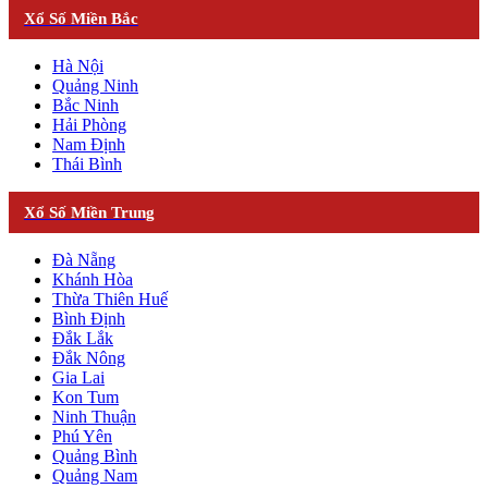
Xổ Số Miền Bắc
Hà Nội
Quảng Ninh
Bắc Ninh
Hải Phòng
Nam Định
Thái Bình
Xổ Số Miền Trung
Đà Nẵng
Khánh Hòa
Thừa Thiên Huế
Bình Định
Đắk Lắk
Đắk Nông
Gia Lai
Kon Tum
Ninh Thuận
Phú Yên
Quảng Bình
Quảng Nam