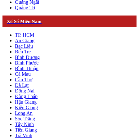
Quảng Ngãi
Quảng Trị
Xổ Số Miền Nam
TP. HCM
An Giang
Bạc Liêu
Bến Tre
Bình Dương
Bình Phước
Bình Thuận
Cà Mau
Cần Thơ
Đà Lạt
Đồng Nai
Đồng Tháp
Hậu Giang
Kiên Giang
Long An
Sóc Trăng
Tây Ninh
Tiền Giang
Trà Vinh