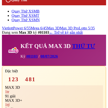
Quay Thử XSMB
Quay Thử XSMT
Quay Thử XSMN
Vietlott
Power 6/55
Mega 6/45
Max 3D
Max 3D Pro
Lotto 5/35
Đang xem
Max 3D
kỳ
#
01103
← Trở về kỳ gần nhất
KẾT QUẢ
MAX 3D
THỨ TƯ
Kỳ
#01103
/
08/07/2026
Đặc biệt
123
481
MAX 3D
1tr
91
giải
MAX 3D+
1tỷ