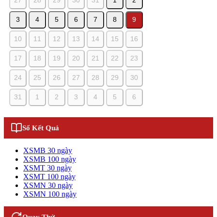
27
28
29
30
31
1
2
3
4
5
6
7
8
9
10
11
12
13
14
15
16
17
18
19
20
21
22
23
24
25
26
27
28
29
30
31
1
2
3
4
5
6
Sổ Kết Quả
XSMB 30 ngày
XSMB 100 ngày
XSMT 30 ngày
XSMT 100 ngày
XSMN 30 ngày
XSMN 100 ngày
Quay Thử