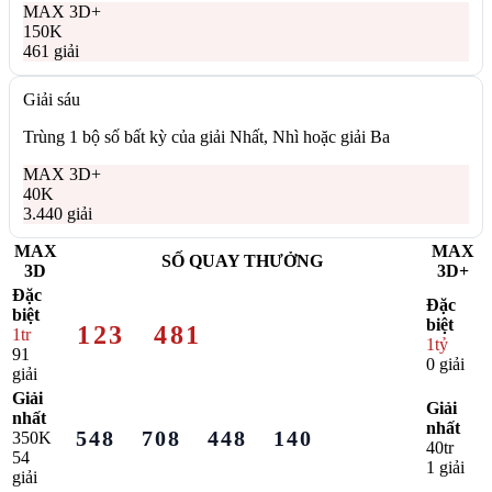
MAX 3D+
150K
461
giải
Giải sáu
Trùng 1 bộ số bất kỳ của giải Nhất, Nhì hoặc giải Ba
MAX 3D+
40K
3.440
giải
MAX
MAX
SỐ QUAY THƯỞNG
3D
3D+
Đặc
Đặc
biệt
biệt
123
481
1tr
1tỷ
91
0
giải
giải
Giải
Giải
nhất
nhất
548
708
448
140
350K
40tr
54
1
giải
giải