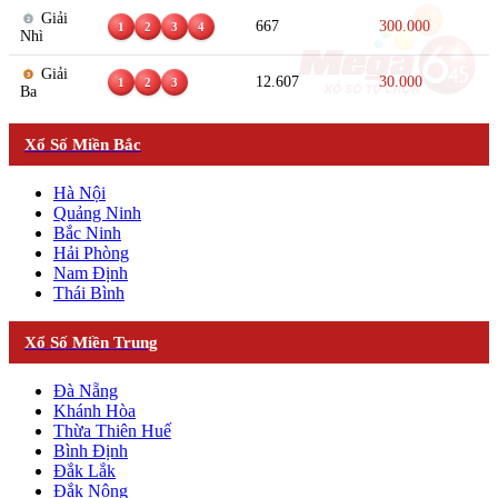
Giải
2
667
300.000
1
2
3
4
Nhì
Giải
3
12.607
30.000
1
2
3
Ba
Xổ Số Miền Bắc
Hà Nội
Quảng Ninh
Bắc Ninh
Hải Phòng
Nam Định
Thái Bình
Xổ Số Miền Trung
Đà Nẵng
Khánh Hòa
Thừa Thiên Huế
Bình Định
Đắk Lắk
Đắk Nông