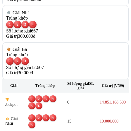
Giải Nhì
2
Trùng khớp
1
2
3
4
Số lượng giải
667
Giá trị
300.000
đ
Giải Ba
3
Trùng khớp
1
2
3
Số lượng giải
12.607
Giá trị
30.000
đ
Số lượng giải
SL
Giải
Trùng khớp
Giá trị (VNĐ)
giải
1
2
3
4
0
14.851.168.500
Jackpot
5
6
1
2
3
4
Giải
1
15
10.000.000
Nhất
5