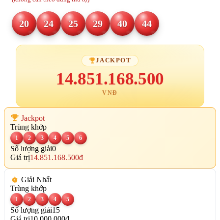
20
24
25
29
40
44
JACKPOT
14.851.168.500
VNĐ
Jackpot
Trùng khớp
1
2
3
4
5
6
Số lượng giải
0
Giá trị
14.851.168.500
đ
Giải Nhất
1
Trùng khớp
1
2
3
4
5
Số lượng giải
15
Giá trị
10.000.000
đ