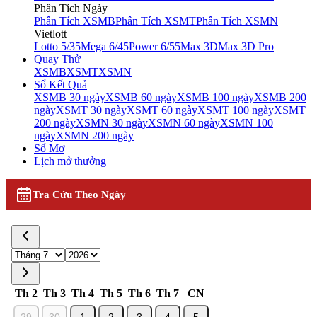
Phân Tích Ngày
Phân Tích XSMB
Phân Tích XSMT
Phân Tích XSMN
Vietlott
Lotto 5/35
Mega 6/45
Power 6/55
Max 3D
Max 3D Pro
Quay Thử
XSMB
XSMT
XSMN
Sổ Kết Quả
XSMB 30 ngày
XSMB 60 ngày
XSMB 100 ngày
XSMB 200
ngày
XSMT 30 ngày
XSMT 60 ngày
XSMT 100 ngày
XSMT
200 ngày
XSMN 30 ngày
XSMN 60 ngày
XSMN 100
ngày
XSMN 200 ngày
Sổ Mơ
Lịch mở thưởng
Tra Cứu Theo Ngày
Th 2
Th 3
Th 4
Th 5
Th 6
Th 7
CN