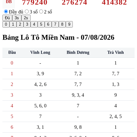
779240
276274
414382
ĐB
Đầy đủ
3 số
2 số
Đủ
3s
2s
0
1
2
3
4
5
6
7
8
9
Bảng Lô Tô
Miền Nam - 07/08/2026
Đầu
Vĩnh Long
Bình Dương
Trà Vinh
0
-
1
1
1
3, 9
7, 2
7, 7
2
4, 2, 6
7, 7
1, 3
3
3
9, 3, 4
9
4
5, 6, 0
7
4
5
7
-
2, 4, 5
6
3, 1
9, 8
1