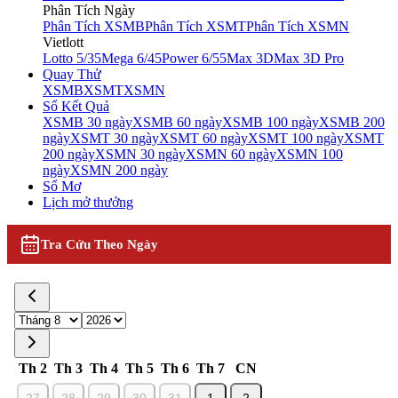
Phân Tích Ngày
Phân Tích XSMB
Phân Tích XSMT
Phân Tích XSMN
Vietlott
Lotto 5/35
Mega 6/45
Power 6/55
Max 3D
Max 3D Pro
Quay Thử
XSMB
XSMT
XSMN
Sổ Kết Quả
XSMB 30 ngày
XSMB 60 ngày
XSMB 100 ngày
XSMB 200
ngày
XSMT 30 ngày
XSMT 60 ngày
XSMT 100 ngày
XSMT
200 ngày
XSMN 30 ngày
XSMN 60 ngày
XSMN 100
ngày
XSMN 200 ngày
Sổ Mơ
Lịch mở thưởng
Tra Cứu Theo Ngày
Th 2
Th 3
Th 4
Th 5
Th 6
Th 7
CN