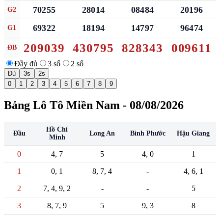
70255
28014
08484
20196
G2
69322
18194
14797
96474
G1
209039
430795
828343
009611
ĐB
Đầy đủ
3 số
2 số
Đủ
3s
2s
0
1
2
3
4
5
6
7
8
9
Bảng Lô Tô
Miền Nam - 08/08/2026
Hồ Chí
Đầu
Long An
Bình Phước
Hậu Giang
Minh
0
4, 7
5
4, 0
1
1
0, 1
8, 7, 4
-
4, 6, 1
2
7, 4, 9, 2
-
-
5
3
8, 7, 9
5
9, 3
8