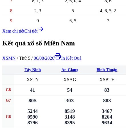
7
8, 1, 3
2, 6, 0, 4
8, 6
8
2, 3
5
4, 6, 5, 2
9
9
6, 5
7
Xem chi tiết
Chi tiết
Kết quả xổ số
Miền Nam
XSMN
/
Thứ 5
/
06/08/2026
In Kết Quả
Tây Ninh
An Giang
Bình Thuận
XSTN
XSAG
XSBTH
41
54
83
G8
805
303
883
G7
5244
8519
3467
0590
3148
8264
G6
8796
8395
9634