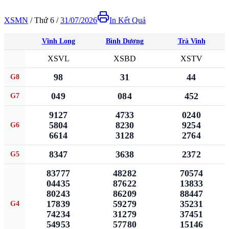
XSMN
/
Thứ 6
/
31/07/2026
In Kết Quả
Vĩnh Long
Bình Dương
Trà Vinh
XSVL
XSBD
XSTV
98
31
44
G8
049
084
452
G7
9127
4733
0240
5804
8230
9254
G6
6614
3128
2764
8347
3638
2372
G5
83777
48282
70574
04435
87622
13833
80243
86209
88447
17839
59279
35231
G4
74234
31279
37451
54953
57780
15146