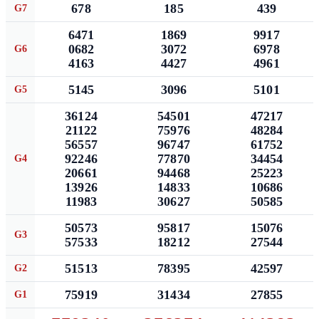
678
185
439
G7
6471
1869
9917
0682
3072
6978
G6
4163
4427
4961
5145
3096
5101
G5
36124
54501
47217
21122
75976
48284
56557
96747
61752
92246
77870
34454
G4
20661
94468
25223
13926
14833
10686
11983
30627
50585
50573
95817
15076
G3
57533
18212
27544
51513
78395
42597
G2
75919
31434
27855
G1