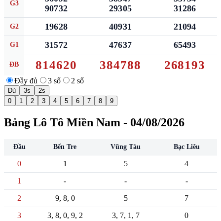
G3
90732
29305
31286
19628
40931
21094
G2
31572
47637
65493
G1
814620
384788
268193
ĐB
Đầy đủ
3 số
2 số
Đủ
3s
2s
0
1
2
3
4
5
6
7
8
9
Bảng Lô Tô
Miền Nam - 04/08/2026
Đầu
Bến Tre
Vũng Tàu
Bạc Liêu
0
1
5
4
1
-
-
-
2
9, 8, 0
5
7
3
3, 8, 0, 9, 2
3, 7, 1, 7
0