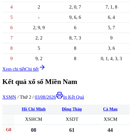
4
2
2, 0, 7
7, 1, 8
5
-
9, 6, 6
6, 4
6
2, 9, 9
6
5, 7
7
2, 2
8, 7, 3
9
8
5
8
3, 6
9
9, 2
8
0, 1, 4, 3, 3
Xem chi tiết
Chi tiết
Kết quả xổ số
Miền Nam
XSMN
/
Thứ 2
/
03/08/2026
In Kết Quả
Hồ Chí Minh
Đồng Tháp
Cà Mau
XSHCM
XSDT
XSCM
08
61
44
G8