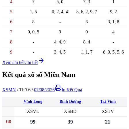
4
7
5, 0
7, 3
1
5
1, 5
0, 2, 4, 4
8, 6, 2, 9, 7
9, 2
6
8
-
3
3, 1, 8
7
0, 0, 5
9
0
4
8
-
4, 4, 9
8, 4
-
9
-
3, 4, 5
1, 1, 7
8, 0, 5, 5, 6
Xem chi tiết
Chi tiết
Kết quả xổ số
Miền Nam
XSMN
/
Thứ 6
/
07/08/2026
In Kết Quả
Vĩnh Long
Bình Dương
Trà Vinh
XSVL
XSBD
XSTV
99
39
21
G8