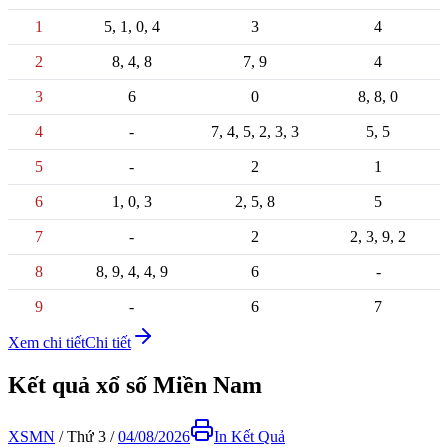
1
5, 1, 0, 4
3
4
2
8, 4, 8
7, 9
4
3
6
0
8, 8, 0
4
-
7, 4, 5, 2, 3, 3
5, 5
5
-
2
1
6
1, 0, 3
2, 5, 8
5
7
-
2
2, 3, 9, 2
8
8, 9, 4, 4, 9
6
-
9
-
6
7
Xem chi tiết
Chi tiết
Kết quả xổ số
Miền Nam
XSMN
/
Thứ 3
/
04/08/2026
In Kết Quả