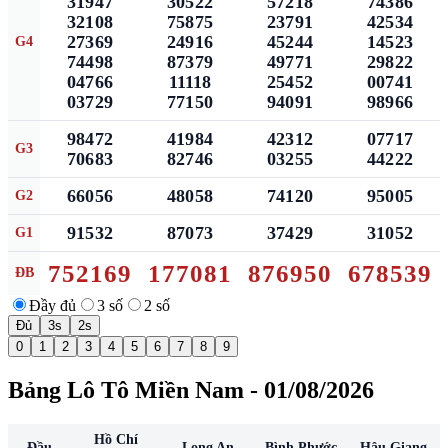
31947
30522
57218
74386
32108
75875
23791
42534
27369
24916
45244
14523
G4
74498
87379
49771
29822
04766
11118
25452
00741
03729
77150
94091
98966
98472
41984
42312
07717
G3
70683
82746
03255
44222
66056
48058
74120
95005
G2
91532
87073
37429
31052
G1
752169
177081
876950
678539
ĐB
Đầy đủ
3 số
2 số
Đủ
3s
2s
0
1
2
3
4
5
6
7
8
9
Bảng Lô Tô
Miền Nam - 01/08/2026
Hồ Chí
Đầu
Long An
Bình Phước
Hậu Giang