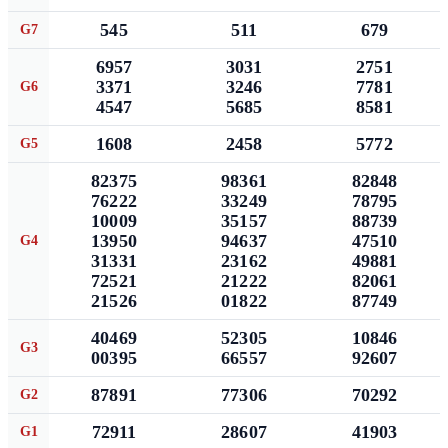
545
511
679
G7
6957
3031
2751
3371
3246
7781
G6
4547
5685
8581
1608
2458
5772
G5
82375
98361
82848
76222
33249
78795
10009
35157
88739
13950
94637
47510
G4
31331
23162
49881
72521
21222
82061
21526
01822
87749
40469
52305
10846
G3
00395
66557
92607
87891
77306
70292
G2
72911
28607
41903
G1