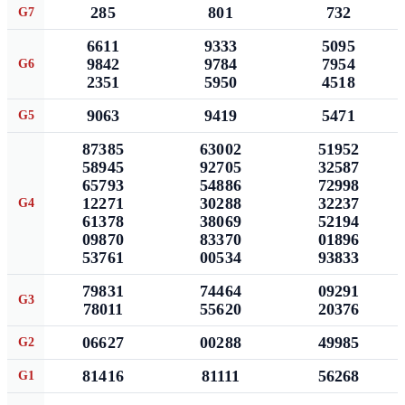
285
801
732
G7
6611
9333
5095
9842
9784
7954
G6
2351
5950
4518
9063
9419
5471
G5
87385
63002
51952
58945
92705
32587
65793
54886
72998
12271
30288
32237
G4
61378
38069
52194
09870
83370
01896
53761
00534
93833
79831
74464
09291
G3
78011
55620
20376
06627
00288
49985
G2
81416
81111
56268
G1