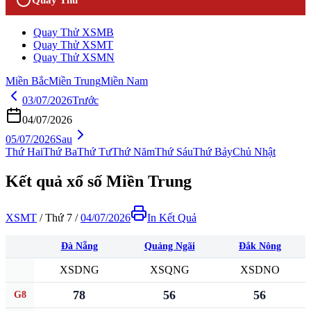
Quay Thử XSMB
Quay Thử XSMT
Quay Thử XSMN
Miền Bắc
Miền Trung
Miền Nam
03/07/2026
Trước
04/07/2026
05/07/2026
Sau
Thứ Hai
Thứ Ba
Thứ Tư
Thứ Năm
Thứ Sáu
Thứ Bảy
Chủ Nhật
Kết quả xổ số
Miền Trung
XSMT
/
Thứ 7
/
04/07/2026
In Kết Quả
Đà Nẵng
Quảng Ngãi
Đắk Nông
XSDNG
XSQNG
XSDNO
78
56
56
G8