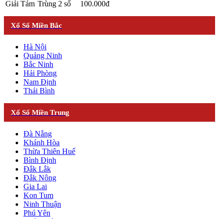
Giải Tám
Trùng 2 số
100.000đ
Xổ Số Miền Bắc
Hà Nội
Quảng Ninh
Bắc Ninh
Hải Phòng
Nam Định
Thái Bình
Xổ Số Miền Trung
Đà Nẵng
Khánh Hòa
Thừa Thiên Huế
Bình Định
Đắk Lắk
Đắk Nông
Gia Lai
Kon Tum
Ninh Thuận
Phú Yên