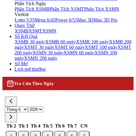
Phân Tích Ngày
Phân Tích XSMB
Phân Tích XSMT
Phân Tích XSMN
Vietlott
Lotto 5/35
Mega 6/45
Power 6/55
Max 3D
Max 3D Pro
Quay Thử
XSMB
XSMT
XSMN
Sổ Kết Quả
XSMB 30 ngày
XSMB 60 ngày
XSMB 100 ngày
XSMB 200
ngày
XSMT 30 ngày
XSMT 60 ngày
XSMT 100 ngày
XSMT
200 ngày
XSMN 30 ngày
XSMN 60 ngày
XSMN 100
ngày
XSMN 200 ngày
Sổ Mơ
Lịch mở thưởng
Tra Cứu Theo Ngày
Th 2
Th 3
Th 4
Th 5
Th 6
Th 7
CN