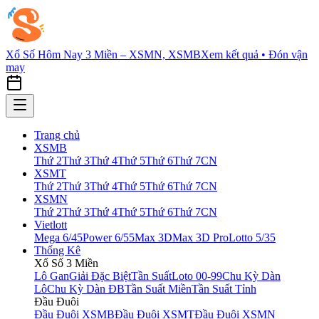
Xổ Số Hôm Nay 3 Miền – XSMN, XSMB
Xem kết quả • Đón vận
may
Trang chủ
XSMB
Thứ 2
Thứ 3
Thứ 4
Thứ 5
Thứ 6
Thứ 7
CN
XSMT
Thứ 2
Thứ 3
Thứ 4
Thứ 5
Thứ 6
Thứ 7
CN
XSMN
Thứ 2
Thứ 3
Thứ 4
Thứ 5
Thứ 6
Thứ 7
CN
Vietlott
Mega 6/45
Power 6/55
Max 3D
Max 3D Pro
Lotto 5/35
Thống Kê
Xổ Số 3 Miền
Lô Gan
Giải Đặc Biệt
Tần Suất
Loto 00-99
Chu Kỳ Dàn
Lô
Chu Kỳ Dàn ĐB
Tần Suất Miền
Tần Suất Tỉnh
Đầu Đuôi
Đầu Đuôi XSMB
Đầu Đuôi XSMT
Đầu Đuôi XSMN