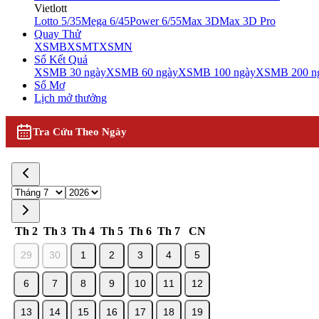
Vietlott
Lotto 5/35
Mega 6/45
Power 6/55
Max 3D
Max 3D Pro
Quay Thử
XSMB
XSMT
XSMN
Sổ Kết Quả
XSMB 30 ngày
XSMB 60 ngày
XSMB 100 ngày
XSMB 200 n
Sổ Mơ
Lịch mở thưởng
Tra Cứu Theo Ngày
Th 2
Th 3
Th 4
Th 5
Th 6
Th 7
CN
29
30
1
2
3
4
5
6
7
8
9
10
11
12
13
14
15
16
17
18
19