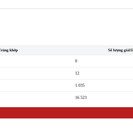
Trùng khớp
Số lượng giải
S
0
12
1.035
16.523