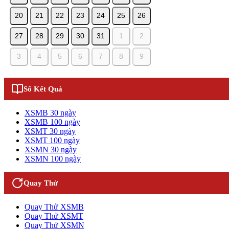
20
21
22
23
24
25
26
27
28
29
30
31
1
2
3
4
5
6
7
8
9
Sổ Kết Quả
XSMB 30 ngày
XSMB 100 ngày
XSMT 30 ngày
XSMT 100 ngày
XSMN 30 ngày
XSMN 100 ngày
Quay Thử
Quay Thử XSMB
Quay Thử XSMT
Quay Thử XSMN