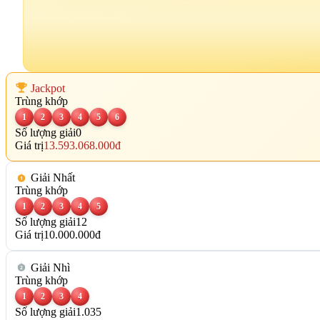
Jackpot
Trùng khớp
1
2
3
4
5
6
Số lượng giải
0
Giá trị
13.593.068.000
đ
Giải Nhất
1
Trùng khớp
1
2
3
4
5
Số lượng giải
12
Giá trị
10.000.000
đ
Giải Nhì
2
Trùng khớp
1
2
3
4
Số lượng giải
1.035