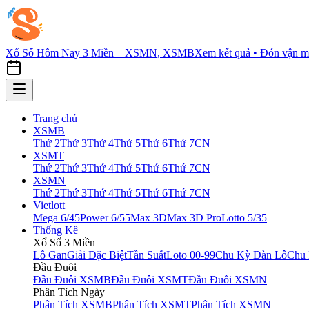
Xổ Số Hôm Nay 3 Miền – XSMN, XSMB
Xem kết quả • Đón vận 
Trang chủ
XSMB
Thứ 2
Thứ 3
Thứ 4
Thứ 5
Thứ 6
Thứ 7
CN
XSMT
Thứ 2
Thứ 3
Thứ 4
Thứ 5
Thứ 6
Thứ 7
CN
XSMN
Thứ 2
Thứ 3
Thứ 4
Thứ 5
Thứ 6
Thứ 7
CN
Vietlott
Mega 6/45
Power 6/55
Max 3D
Max 3D Pro
Lotto 5/35
Thống Kê
Xổ Số 3 Miền
Lô Gan
Giải Đặc Biệt
Tần Suất
Loto 00-99
Chu Kỳ Dàn Lô
Chu
Đầu Đuôi
Đầu Đuôi XSMB
Đầu Đuôi XSMT
Đầu Đuôi XSMN
Phân Tích Ngày
Phân Tích XSMB
Phân Tích XSMT
Phân Tích XSMN