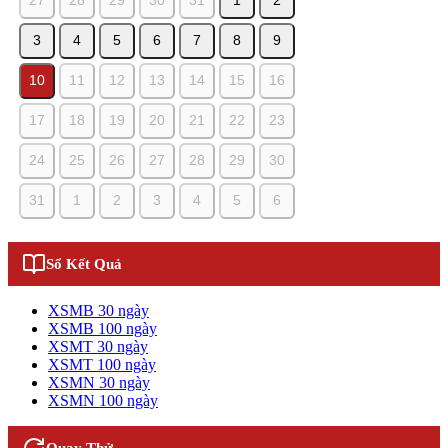
27
28
29
30
31
1
2
3
4
5
6
7
8
9
10
11
12
13
14
15
16
17
18
19
20
21
22
23
24
25
26
27
28
29
30
31
1
2
3
4
5
6
Sổ Kết Quả
XSMB 30 ngày
XSMB 100 ngày
XSMT 30 ngày
XSMT 100 ngày
XSMN 30 ngày
XSMN 100 ngày
Quay Thử