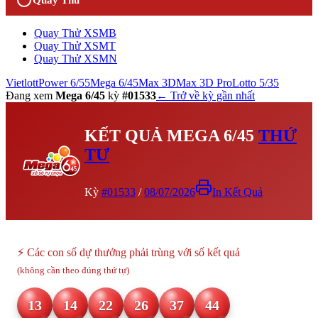
Quay Thử XSMB
Quay Thử XSMT
Quay Thử XSMN
Vietlott
Power 6/55
Mega 6/45
Max 3D
Max 3D Pro
Lotto 5/35
Đang xem
Mega 6/45
kỳ
#
01533
← Trở về kỳ gần nhất
KẾT QUẢ
MEGA 6/45
THỨ
TƯ
Kỳ
#01533
/
08/07/2026
In Kết Quả
⚡ Các con số dự thưởng phải trùng với số kết quả
(không cần theo đúng thứ tự)
13
14
22
26
37
44